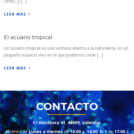
cerdo, y […]
›
LEER MÁS
El acuario tropical
Un acuario tropical es una ventana abierta a la naturaleza, es un
pequeño espacio vivo en el que podemos crear […]
›
LEER MÁS
CONTACTO
C/ Almazora 41. 46009, Valencia.
Abrimos de
Lunes a Viernes
de
10:00
a
14:00 h.
y de
17:00
a